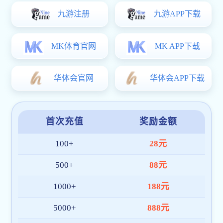
雷火电竞
是一家面向全球市场的综合体育赛事直播与数据服
务平台，专注于为体育迷打造高品质的数字化观赛体验。我
们整合
高清赛事直播、数据分析、多终端同步
等核心功能，
为用户提供一站式的服务。
平台通过多项国际安全认证，系统架构稳定高效，全面适配
APP、PC 和移动网页端。在东南亚、中东、欧洲等区域建立
了本地化技术与客服团队，确保每位用户都能获得便捷、可
靠的服务体验。
截至目前，雷火电竞 已拥有超
100 万+
注册用户，服务网络
覆盖十余国家与地区，日均访问量持续增长，深受广大体育
爱好者喜爱。
我们将继续秉持“
技术创新、用户至上、安全高效
”的理念，
持续优化产品架构与内容体验，致力于成为全球领先的平