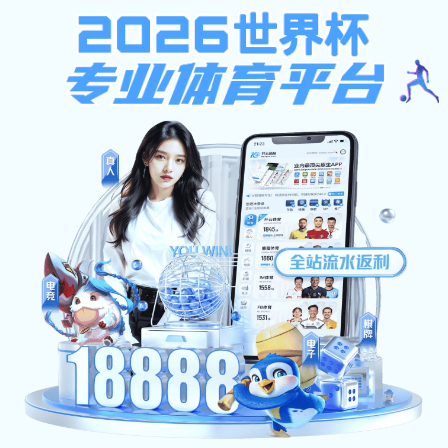
立即注册
隐私政策
1. 本应用是否会收集我的个人信息？
是的，雷火电竞平台在提供赛事服务过程中会依据权
限收集基础资料（如手机号、设备信息、使用记录
等）以提升服务体验。
2. 收集这些信息的目的是什么？
3. 我的信息会被共享或出售吗？