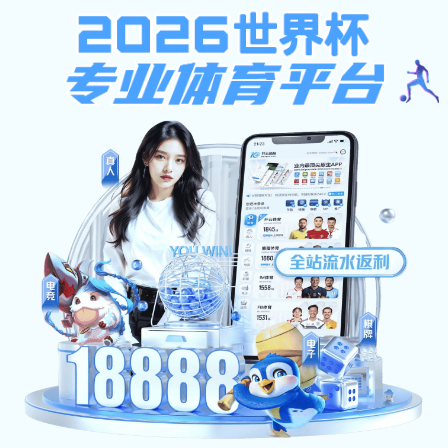
立即注册
雷火电竞
官网 · 权威体
育数据平台
雷火电竞 OFFICIAL WEBSITE
自2022年创立以来，
雷火电竞
致力于为用户提供包括
NBA、英超、欧洲杯、LPL在内的热门赛事直播与数据
服务，广受用户信赖。
立即下载雷火电竞APP