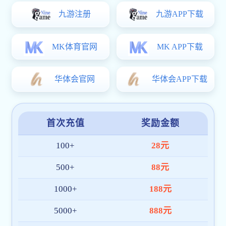
2026-07-04 20:56
25 次阅读
中国男篮回京解散郭士强叮嘱李弘权带好
家人情意浓厚
在中国男篮回京解散之际，主教练郭士强对队员李弘
权表达了关心，叮嘱他要好好照顾家人，情意浓厚。
这一幕不仅展现了教练与球员之间深厚的感情，也反
映了团队精神的重要性。在这篇文章中，我们将从四
个方面深入探讨这一事件的意义：首先是郭士强作为
教练对于球员的关怀，其次是家庭在运动员生活中的
重要角色，再者是团队合作与信任的价值，最后则是